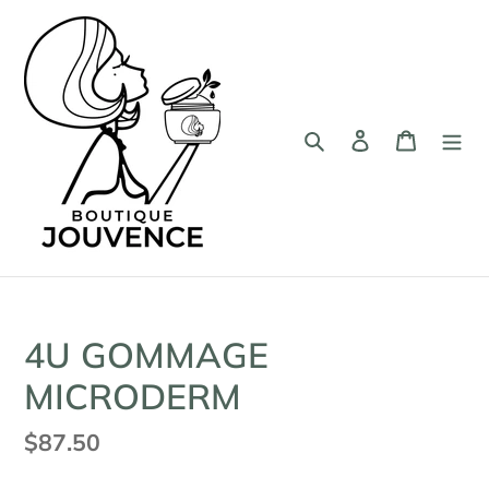
Passer
au
contenu
Rechercher
Se connecter
Panier
4U GOMMAGE
MICRODERM
Prix
$87.50
normal