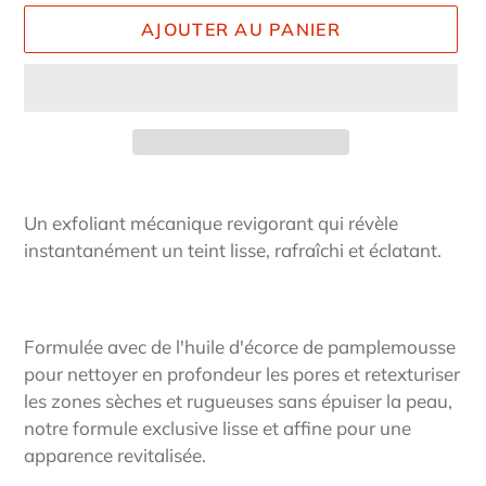
AJOUTER AU PANIER
Ajout
d'un
Un exfoliant mécanique revigorant qui révèle
produit
instantanément un teint lisse, rafraîchi et éclatant.
à
votre
panier
Formulée avec de l'huile d'écorce de pamplemousse
pour nettoyer en profondeur les pores et retexturiser
les zones sèches et rugueuses sans épuiser la peau,
notre formule exclusive lisse et affine pour une
apparence revitalisée.