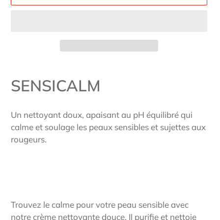
Ajout
d'un
SENSICALM
produit
à
Un nettoyant doux, apaisant au pH équilibré qui
votre
calme et soulage les peaux sensibles et sujettes aux
panier
rougeurs.
Trouvez le calme pour votre peau sensible avec
notre crème nettoyante douce. Il purifie et nettoie