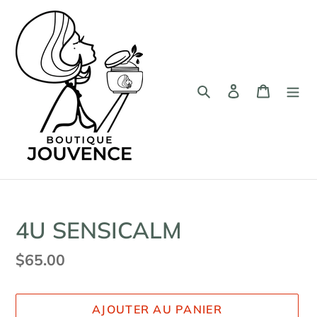
Passer
au
contenu
Rechercher
Se connecter
Panier
4U SENSICALM
Prix
$65.00
normal
AJOUTER AU PANIER