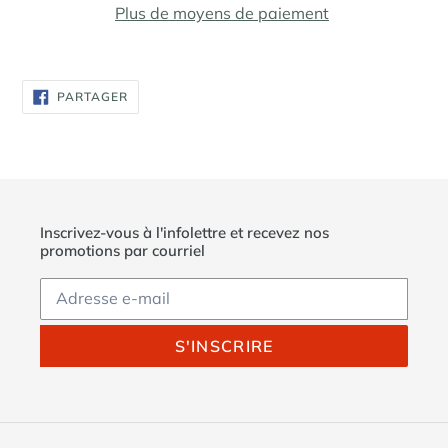
Plus de moyens de paiement
Ajout
d'un
PARTAGER
PARTAGER
produit
SUR
FACEBOOK
à
votre
panier
Inscrivez-vous à l'infolettre et recevez nos
promotions par courriel
S'INSCRIRE