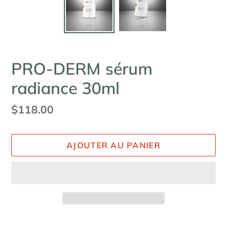
PRO-DERM sérum
radiance 30ml
Prix
$118.00
normal
AJOUTER AU PANIER
Ajout